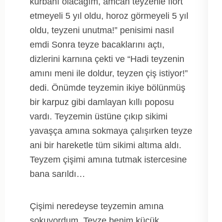
kurbanı olacağım, amcan teyzenle flört
etmeyeli 5 yıl oldu, horoz görmeyeli 5 yıl
oldu, teyzeni unutma!” penisimi nasıl
emdi Sonra teyze bacaklarını açtı,
dizlerini karnına çekti ve “Hadi teyzenin
amını meni ile doldur, teyzen çiş istiyor!”
dedi. Önümde teyzemin ikiye bölünmüş
bir karpuz gibi damlayan kıllı poposu
vardı. Teyzemin üstüne çıkıp sikimi
yavaşça amına sokmaya çalışırken teyze
ani bir hareketle tüm sikimi altıma aldı.
Teyzem çişimi amına tutmak istercesine
bana sarıldı…
Çişimi neredeyse teyzemin amına
sokuyordum. Teyze benim küçük