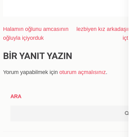
Yazı
Halamın oğlunu amcasının
lezbiyen kız arkadaşımı
gezinmesi
oğluyla içiyorduk
içtim
BIR YANIT YAZIN
Yorum yapabilmek için
oturum açmalısınız
.
ARA