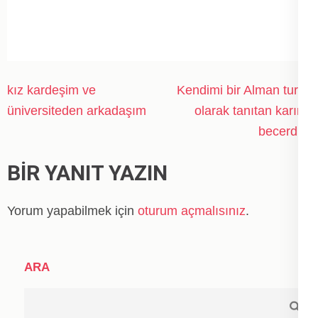
Yazı
kız kardeşim ve
Kendimi bir Alman turist
gezinmesi
üniversiteden arkadaşım
olarak tanıtan karımı
becerdim
BIR YANIT YAZIN
Yorum yapabilmek için
oturum açmalısınız
.
ARA