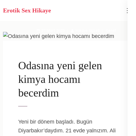
İçeriğe
Erotik Sex Hikaye
atla
(Enter
tuşuna
21 Mart 2023
Hikaye Güzeli
Genel
basın)
Odasına yeni gelen
kimya hocamı
becerdim
Yeni bir dönem başladı. Bugün
Diyarbakır’daydım. 21 evde yalnızım. Ali