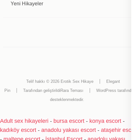
Yeni Hikayeler
Telif hakkı © 2026
Erotik Sex Hikaye
Elegant
Pin
Tarafından geliştirildi
Rara Teması
WordPress
tarafından
desteklenmektedir.
Adult sex hikayeleri
-
bursa escort
-
konya escort
-
kadıköy escort
-
anadolu yakası escort
-
ataşehir escort
-
maltepe escort
-
İstanbul Escort
-
anadolu yakası