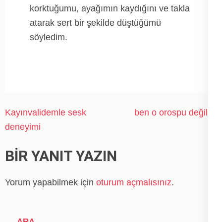
korktuğumu, ayağımın kaydığını ve takla
atarak sert bir şekilde düştüğümü
söyledim.
Yazı
Kayınvalidemle sesk
ben o orospu değilim
gezinmesi
deneyimi
BIR YANIT YAZIN
Yorum yapabilmek için
oturum açmalısınız
.
ARA