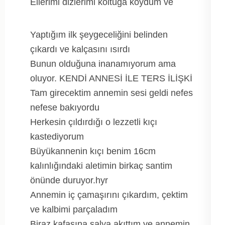
Ellerimi dizlerimi koltuğa koydum ve
Yaptığım ilk şeygeceliğini belinden
çıkardı ve kalçasını ısırdı
Bunun olduğuna inanamıyorum ama
oluyor. KENDİ ANNESİ İLE TERS İLİŞKİ
Tam girecektim annemin sesi geldi nefes
nefese bakıyordu
Herkesin çıldırdığı o lezzetli kıçı
kastediyorum
Büyükannenin kıçı benim 16cm
kalınlığındaki aletimin birkaç santim
önünde duruyor.hyr
Annemin iç çamaşırını çıkardım, çektim
ve kalbimi parçaladım
Biraz kafasına salya akıttım ve annemin