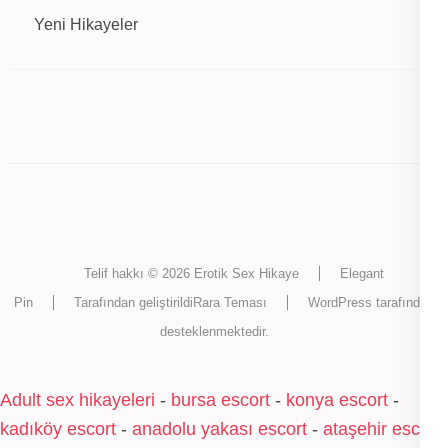
Yeni Hikayeler
Telif hakkı © 2026
Erotik Sex Hikaye
Elegant
Pin
Tarafından geliştirildi
Rara Teması
WordPress
tarafından
desteklenmektedir.
Adult sex hikayeleri
-
bursa escort
-
konya escort
-
kadıköy escort
-
anadolu yakası escort
-
ataşehir escort