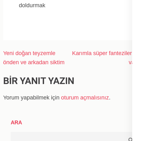
doldurmak
Yazı
Yeni doğan teyzemle
Karımla süper fantezilerim
gezinmesi
önden ve arkadan siktim
var.
BIR YANIT YAZIN
Yorum yapabilmek için
oturum açmalısınız
.
ARA